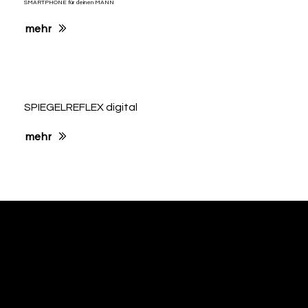
SMARTPHONE für deinen MANN
mehr
SPIEGELREFLEX digital
mehr
kontakt
flughafenstraße 40
64546 mörfelden-walldorf
fon 06105 717 919