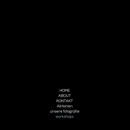
oberstraße 13a
64589 stockstadt am rhein
fon 06158 917 747
mobil 0160 58888 75
FOLLOW ME
INSTAGRAM
FACEBOOK
PINTEREST
MENU
HOME
ABOUT
KONTAKT
Aktionen
unsere fotografie
workshops