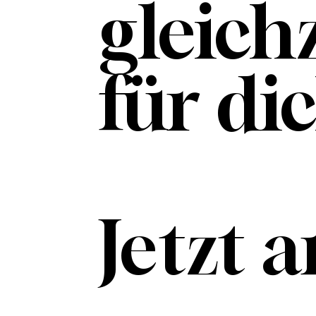
gleich
für dic
Jetzt 