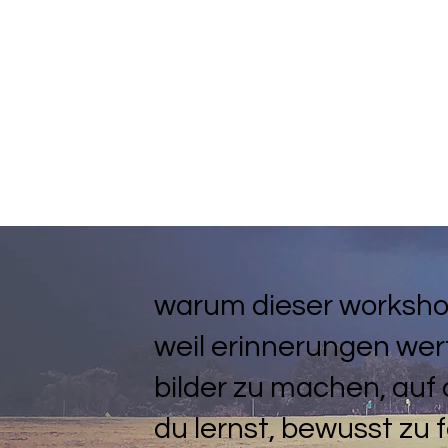
warum dieser worksh
weil erinnerungen wert
bilder zu machen, auf d
du lernst, bewusst zu 