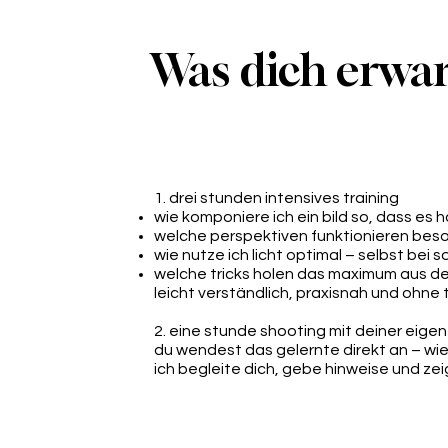
Was dich erwar
1. drei stunden intensives training
wie komponiere ich ein bild so, dass es 
welche perspektiven funktionieren beson
wie nutze ich licht optimal – selbst bei
welche tricks holen das maximum aus 
leicht verständlich, praxisnah und ohne
2. eine stunde shooting mit deiner eigen
du wendest das gelernte direkt an – wie
ich begleite dich, gebe hinweise und zeig