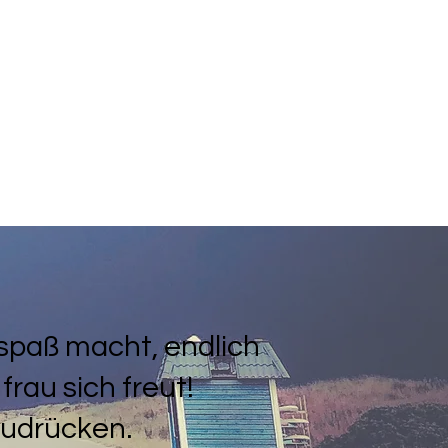
l spaß macht, endlich
frau sich freut!
bzudrücken.