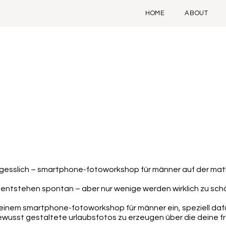
HOME
ABOUT
gesslich – smartphone-fotoworkshop für männer auf der mat
 entstehen spontan – aber nur wenige werden wirklich zu sch
 meinem smartphone-fotoworkshop für männer ein, speziell daf
usst gestaltete urlaubsfotos zu erzeugen über die deine fra