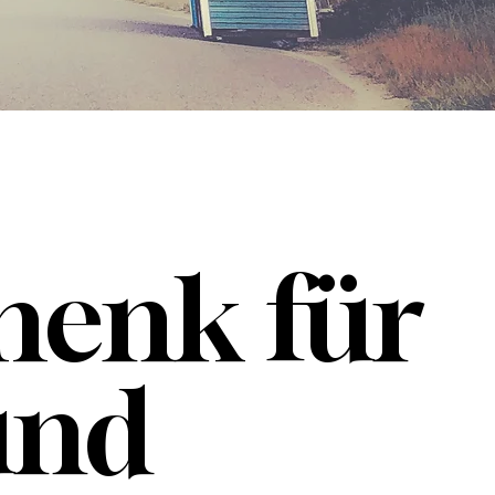
henk für
und