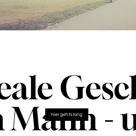
eale Gesc
n Mann - 
hier gehts lang