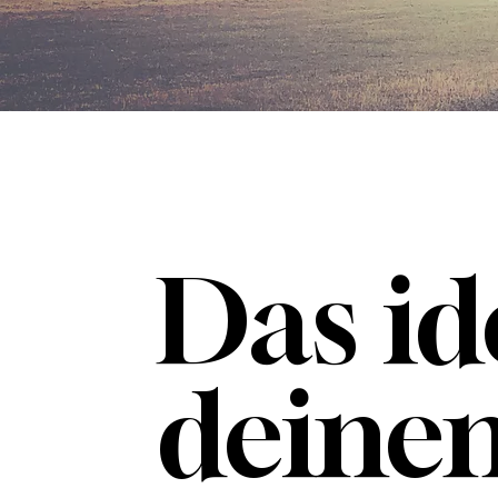
Das id
deine