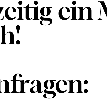
zeitig ei
h!
anfragen: