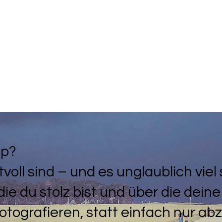
op?
voll sind – und es unglaublich vie
ie du stolz bist und über die deine 
fotografieren, statt einfach nur a