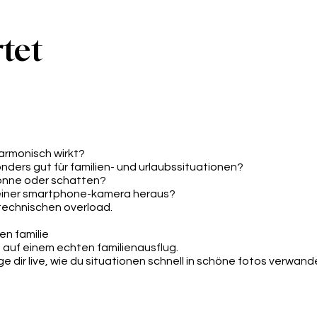
tet
harmonisch wirkt?
ders gut für familien- und urlaubssituationen?
 sonne oder schatten?
deiner smartphone-kamera heraus?
 technischen overload.
en familie
 auf einem echten familienausflug.
e dir live, wie du situationen schnell in schöne fotos verwande