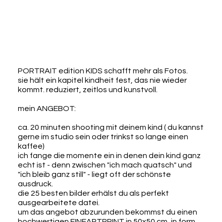
PORTRAIT edition KIDS schafft mehr als Fotos.
sie hält ein kapitel kindheit fest, das nie wieder
kommt. reduziert, zeitlos und kunstvoll.
mein ANGEBOT:
ca. 20 minuten shooting mit deinem kind ( du kannst
gerne im studio sein oder trinkst so lange einen
kaffee)
ich fange die momente ein in denen dein kind ganz
echt ist - denn zwischen "ich mach quatsch" und
"ich bleib ganz still" - liegt oft der schönste
ausdruck.
die 25 besten bilder erhälst du als perfekt
ausgearbeitete datei.
um das angebot abzurunden bekommst du einen
hochwertigen FINEARTPRINT in 50x50 cm, in form