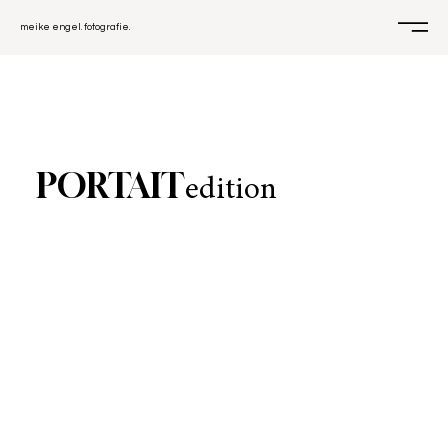
meike engel. fotografie.
PORTAIT
edition